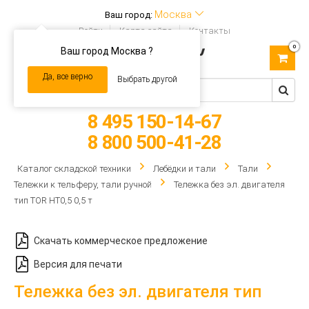
Москва
Ваш город:
Войти
Карта сайта
Контакты
0
Ваш город Москва ?
Toggle
navigation
Да, все верно
Выбрать другой
8 495 150-14-67
8 800 500-41-28
Каталог складской техники
Лебёдки и тали
Тали
Тележки к тельферу, тали ручной
Тележка без эл. двигателя
тип TOR HT0,5 0,5 т
Скачать коммерческое предложение
Версия для печати
Тележка без эл. двигателя тип