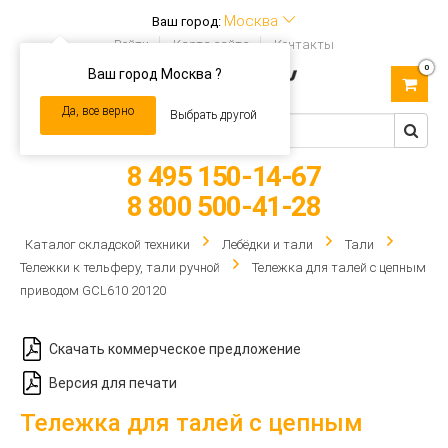
Москва
Ваш город:
Войти
Карта сайта
Контакты
0
Ваш город Москва ?
Toggle
navigation
Да, все верно
Выбрать другой
8 495 150-14-67
8 800 500-41-28
Каталог складской техники
Лебёдки и тали
Тали
Тележки к тельферу, тали ручной
Тележка для талей с цепным
приводом GCL610 20120
Скачать коммерческое предложение
Версия для печати
Тележка для талей с цепным