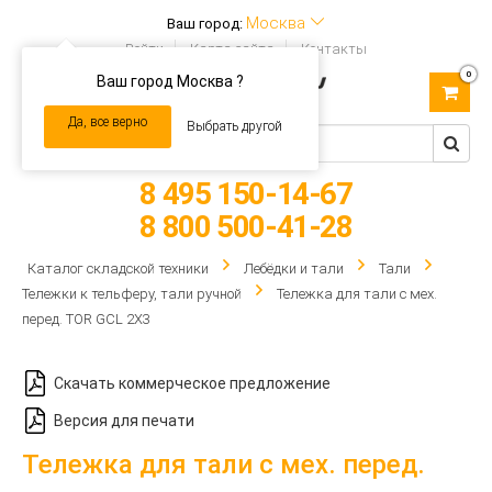
Москва
Ваш город:
Войти
Карта сайта
Контакты
0
Ваш город Москва ?
Toggle
navigation
Да, все верно
Выбрать другой
8 495 150-14-67
8 800 500-41-28
Каталог складской техники
Лебёдки и тали
Тали
Тележки к тельферу, тали ручной
Тележка для тали с мех.
перед. TOR GCL 2Х3
Скачать коммерческое предложение
Версия для печати
Тележка для тали с мех. перед.