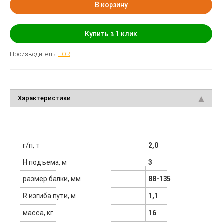
В корзину
Купить в 1 клик
Производитель:
TOR
Характеристики
г/п, т
2,0
H подъема, м
3
размер балки, мм
88-135
R изгиба пути, м
1,1
масса, кг
16