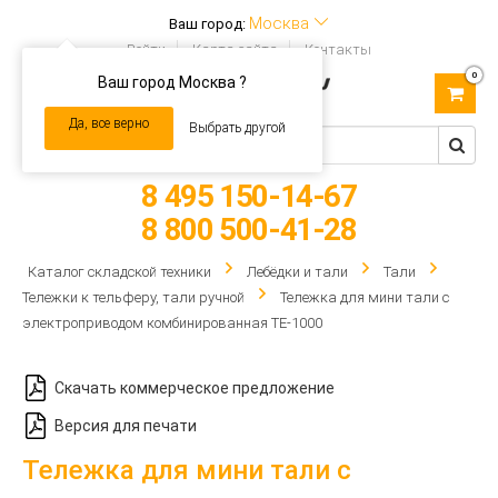
Москва
Ваш город:
Войти
Карта сайта
Контакты
0
Ваш город Москва ?
Toggle
navigation
Да, все верно
Выбрать другой
8 495 150-14-67
8 800 500-41-28
Каталог складской техники
Лебёдки и тали
Тали
Тележки к тельферу, тали ручной
Тележка для мини тали с
электроприводом комбинированная TE-1000
Скачать коммерческое предложение
Версия для печати
Тележка для мини тали с