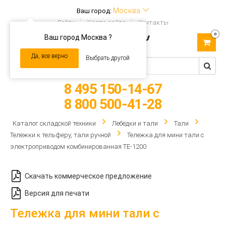
Москва
Ваш город:
Войти
Карта сайта
Контакты
0
Ваш город Москва ?
Toggle
navigation
Да, все верно
Выбрать другой
8 495 150-14-67
8 800 500-41-28
Каталог складской техники
Лебёдки и тали
Тали
Тележки к тельферу, тали ручной
Тележка для мини тали с
электроприводом комбинированная TE-1200
Скачать коммерческое предложение
Версия для печати
Тележка для мини тали с