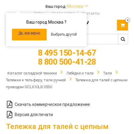
Москва
Ваш город:
Войти
Карта сайта
Контакты
0
Ваш город Москва ?
Toggle
navigation
Да, все верно
Выбрать другой
8 495 150-14-67
8 800 500-41-28
Каталог складской техники
Лебёдки и тали
Тали
Тележки к тельферу, тали ручной
Тележка для талей с цепным
приводом GCL610LB 0530
Скачать коммерческое предложение
Версия для печати
Тележка для талей с цепным