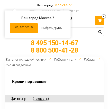
Москва
Ваш город:
Войти
Карта сайта
Контакты
0
Ваш город Москва ?
Toggle
navigation
Да, все верно
Выбрать другой
8 495 150-14-67
8 800 500-41-28
Каталог складской техники
Лебёдки и тали
Лебедки
Крюки подвесные
Крюки подвесные
Фильтр
(показать)