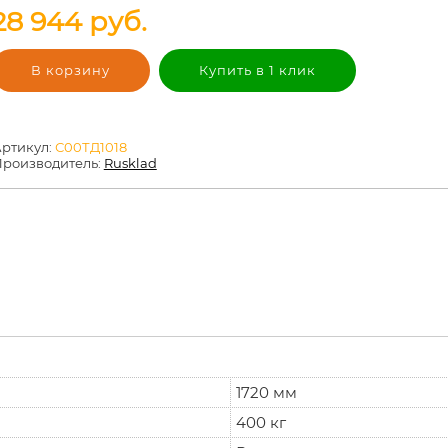
28 944
руб.
В корзину
Купить в 1 клик
ртикул:
С00ТД1018
роизводитель:
Rusklad
1720 мм
400 кг