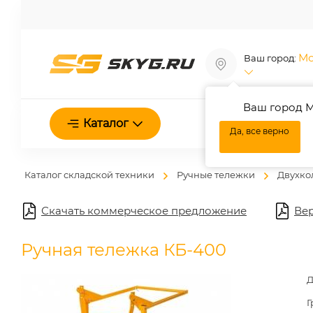
Мо
Ваш город:
Ваш город М
О нас
Каталог
Да, все верно
Каталог складской техники
Ручные тележки
Двухко
Скачать коммерческое предложение
Вер
Ручная тележка КБ-400
Д
Г