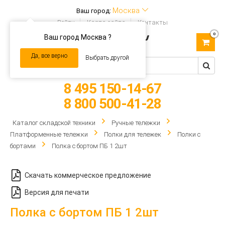
Москва
Ваш город:
Войти
Карта сайта
Контакты
0
Ваш город Москва ?
Toggle
navigation
Да, все верно
Выбрать другой
8 495 150-14-67
8 800 500-41-28
Каталог складской техники
Ручные тележки
Платформенные тележки
Полки для тележек
Полки с
бортами
Полка с бортом ПБ 1 2шт
Скачать коммерческое предложение
Версия для печати
Полка с бортом ПБ 1 2шт