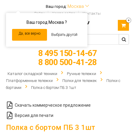
Москва
Ваш город:
Войти
Карта сайта
Контакты
0
Ваш город Москва ?
Toggle
navigation
Да, все верно
Выбрать другой
8 495 150-14-67
8 800 500-41-28
Каталог складской техники
Ручные тележки
Платформенные тележки
Полки для тележек
Полки с
бортами
Полка с бортом ПБ 3 1шт
Скачать коммерческое предложение
Версия для печати
Полка с бортом ПБ 3 1шт