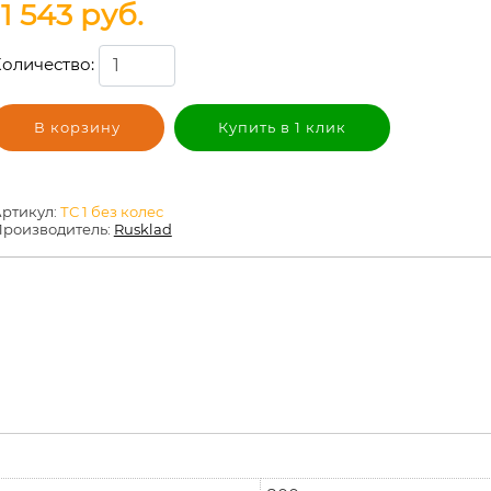
11 543
руб.
оличество:
В корзину
Купить в 1 клик
ртикул:
ТС 1 без колес
роизводитель:
Rusklad