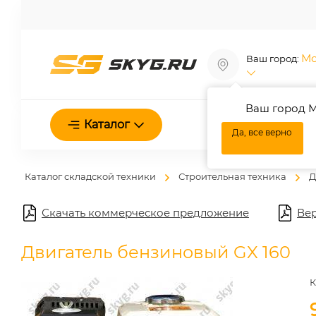
Мо
Ваш город:
Ваш город М
О нас
Каталог
Да, все верно
Каталог складской техники
Строительная техника
Д
Скачать коммерческое предложение
Вер
Двигатель бензиновый GX 160
К