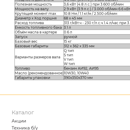
Полезная мощность
3,6 кВт (4.8 л.с.) при 3.600 об/мин
Мощность на валу
2.9 кВт (3.9 л.с.) / 3.000 об/мин 6.6 кВ
Крутящий момент max
10.8 Нм / 1.1 кг/м / 2.500 об/мин
Диаметр x Ход поршня
68 x 45 мм
Расход топлива
313 г/кВт.ч - 230 г/л.с.ч 1.4 л/час при
Ёмкость топливного бака
3.1 л
Объём масла в картере
0.6 л
Запуск
ручной
Базовый вес
15 кг
Базовые габариты
312 x 362 x 335 мм
Q тип
S тип
Варианты размеров вала
V тип
W тип
Топливо
бензин АИ92, АИ95
Масло (рекомендованное)
10W30, 10W40
Габариты упаковки
390х350х370 мм
Каталог
Акции
Техника б/у