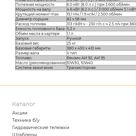
Полезная мощность
6.0 кВт (8.0 л.с.) при 3.600 об/мин
Мощность на валу
4.6 кВт (6.2 л.с.) / 3.000 об/мин 5.1 кВт
Крутящий момент max
19,1 Нм / 1.9 кг/м / 2.500 об/мин
Диаметр поршня
82 x 58 мм
Расход топлива
313 г/кВт.ч - 230 г/л.с.ч 2.5 л/ч при 3
Ёмкость топливного бака
5,3 л
Объём масла в картере
1,1 л
Запуск
Ручной
Базовый вес
25 кг
Базовые габариты
380 x 430 x 410 мм
Размер вала
V тип
Топливо
бензин АИ 92, АИ 95
Масло (рекомендованное)
10W30, 10W40
Система зажигания
Транзисторная
Каталог
Акции
Техника б/у
Гидравические тележки
Штаблеры