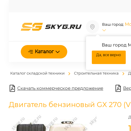
Мо
Ваш город:
Ваш город М
О нас
Каталог
Да, все верно
Каталог складской техники
Строительная техника
Д
Скачать коммерческое предложение
Вер
Двигатель бензиновый GX 270 (V
Д