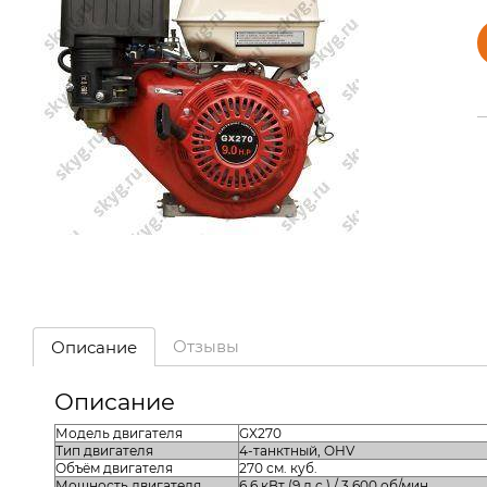
Отзывы
Описание
Описание
Модель двигателя
GX270
Тип двигателя
4-танктный, OHV
Объём двигателя
270 см. куб.
Мощность двигателя
6.6 кВт (9 л.с.) / 3.600 об/мин