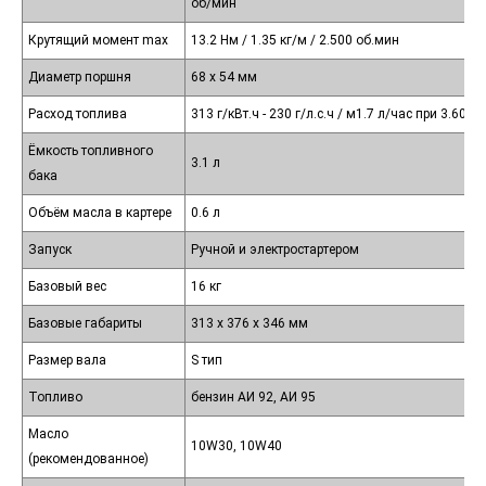
об/мин
Крутящий момент max
13.2 Нм / 1.35 кг/м / 2.500 об.мин
Диаметр поршня
68 х 54 мм
Расход топлива
313 г/кВт.ч - 230 г/л.с.ч / м1.7 л/час при 3.600
Ёмкость топливного
3.1 л
бака
Объём масла в картере
0.6 л
Запуск
Ручной и электростартером
Базовый вес
16 кг
Базовые габариты
313 х 376 х 346 мм
Размер вала
S тип
Топливо
бензин АИ 92, АИ 95
Масло
10W30, 10W40
(рекомендованное)