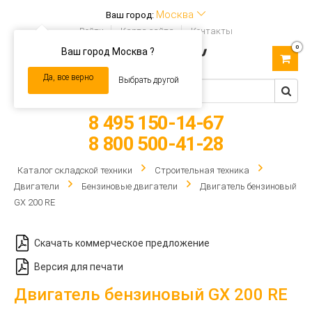
Москва
Ваш город:
Войти
Карта сайта
Контакты
0
Ваш город Москва ?
Toggle
navigation
Да, все верно
Выбрать другой
8 495 150-14-67
8 800 500-41-28
Каталог складской техники
Строительная техника
Двигатели
Бензиновые двигатели
Двигатель бензиновый
GX 200 RE
Скачать коммерческое предложение
Версия для печати
Двигатель бензиновый GX 200 RE