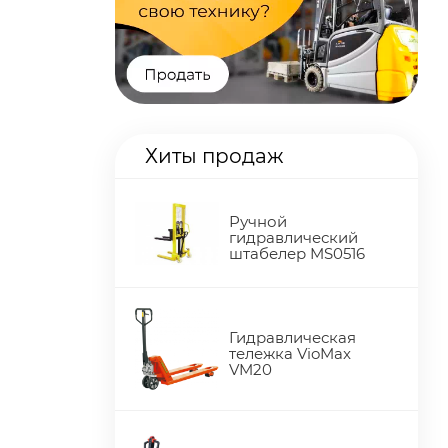
Хиты продаж
Ручной
гидравлический
штабелер MS0516
Гидравлическая
тележка VioMax
VM20