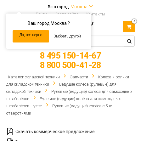
Москва
Ваш город:
Войти
Карта сайта
Контакты
0
Ваш город Москва ?
Toggle
navigation
Да, все верно
Выбрать другой
8 495 150-14-67
8 800 500-41-28
Каталог складской техники
Запчасти
Колеса и ролики
для складской техники
Ведущие колёса (рулевые) для
складской техники
Рулевые (ведущие) колёса для самоходных
штабелёров
Рулевые (ведущие) колёса для самоходных
штабелёров Hyster
Рулевые (ведущие) колёса с 5-ю
отверстиями
Скачать коммерческое предложение