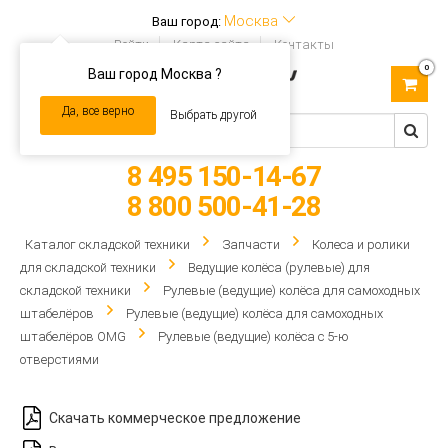
Москва
Ваш город:
Войти
Карта сайта
Контакты
0
Ваш город Москва ?
Toggle
navigation
Да, все верно
Выбрать другой
8 495 150-14-67
8 800 500-41-28
Каталог складской техники
Запчасти
Колеса и ролики
для складской техники
Ведущие колёса (рулевые) для
складской техники
Рулевые (ведущие) колёса для самоходных
штабелёров
Рулевые (ведущие) колёса для самоходных
штабелёров OMG
Рулевые (ведущие) колёса с 5-ю
отверстиями
Скачать коммерческое предложение