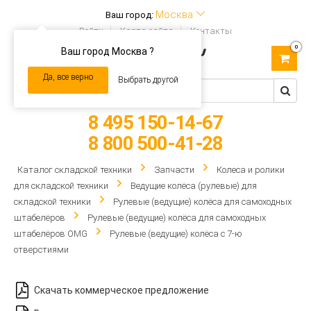
Москва
Ваш город:
Войти
Карта сайта
Контакты
0
Ваш город Москва ?
Toggle
navigation
Да, все верно
Выбрать другой
8 495 150-14-67
8 800 500-41-28
Каталог складской техники
Запчасти
Колеса и ролики
для складской техники
Ведущие колёса (рулевые) для
складской техники
Рулевые (ведущие) колёса для самоходных
штабелёров
Рулевые (ведущие) колёса для самоходных
штабелёров OMG
Рулевые (ведущие) колёса с 7-ю
отверстиями
Скачать коммерческое предложение