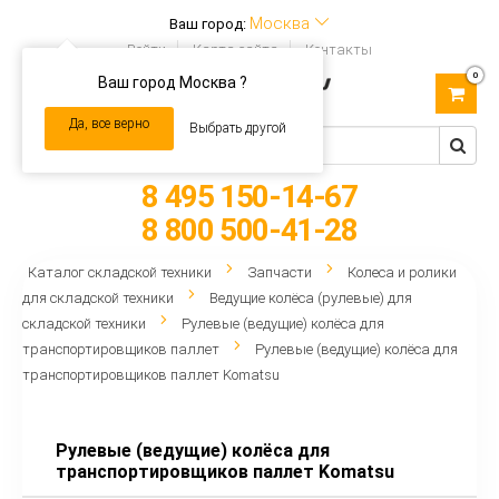
Москва
Ваш город:
Войти
Карта сайта
Контакты
0
Ваш город Москва ?
Toggle
navigation
Да, все верно
Выбрать другой
8 495 150-14-67
8 800 500-41-28
Каталог складской техники
Запчасти
Колеса и ролики
для складской техники
Ведущие колёса (рулевые) для
складской техники
Рулевые (ведущие) колёса для
транспортировщиков паллет
Рулевые (ведущие) колёса для
транспортировщиков паллет Komatsu
Рулевые (ведущие) колёса для
транспортировщиков паллет Komatsu