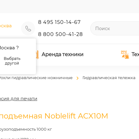
8 495 150-14-67
сква
8 800 500-41-28
осква ?
Аренда техники
Те
Выбрать
другой
Рохли гидравлические ножничные
Гидравлическая тележка
сия для печати
подъемная Noblelift ACX10M
рузоподъемность 1000 кг