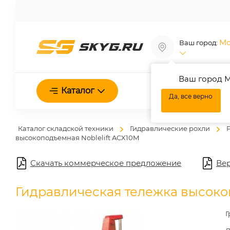
Мо
Ваш город:
Ваш город М
О нас
Каталог
Да, все верно
Каталог складской техники
Гидравлические рохли
высокоподъемная Noblelift ACX10M
Скачать коммерческое предложение
Вер
Гидравлическая тележка высоко
Г