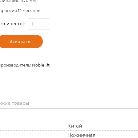
лина вил 1170 мм
арантия 12 месяцев
оличество:
Заказать
роизводитель:
Noblelift
ожие товары
Китай
Ножничная