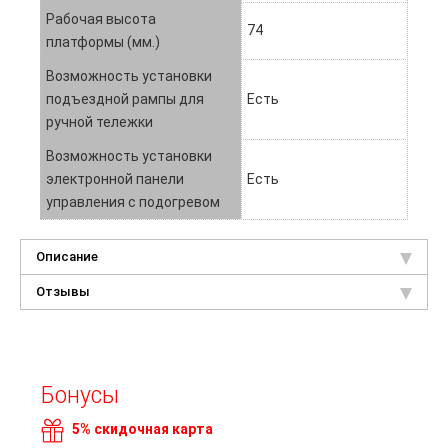
Рабочая высота
74
платформы (мм.)
Возможность установки
подъездной рампы для
Есть
ручной тележки
Возможность установки
электронной панели
Есть
управления с подогревом
Описание
Отзывы
Бонусы
5% скидочная карта