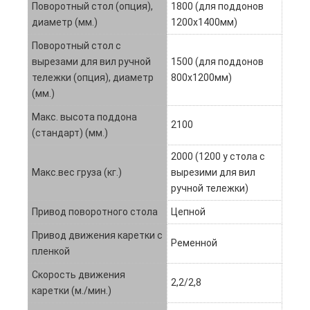
Поворотный стол (опция),
1800 (для поддонов
диаметр (мм.)
1200х1400мм)
Поворотный стол с
вырезами для вил ручной
1500 (для поддонов
тележки (опция), диаметр
800х1200мм)
(мм.)
Макс. высота поддона
2100
(стандарт) (мм.)
2000 (1200 у стола с
Макс.вес груза (кг.)
вырезими для вил
ручной тележки)
Привод поворотного стола
Цепной
Привод движения каретки с
Ременной
пленкой
Скорость движения
2,2/2,8
каретки (м./мин.)