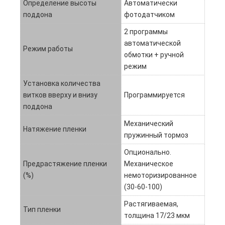
Определение высоты
Автоматически
поддона
фотодатчиком
2 программы
автоматической
Режим работы
обмотки + ручной
режим
Установка количества
витков вверху и внизу
Программируется
поддона
Механический
Натяжение пленки
пружинный тормоз
Опционально.
Предрастяжение пленки
Механическое
(%)
немоторизированное
(30-60-100)
Растягиваемая,
Тип пленки
толщина 17/23 мкм