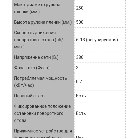
Макс. диаметр рулона
250
пленки (мм.)
Высота рулона пленки (мм.)
500
Скорость движения
поворотного стола (об/
6-13 (регулируемая)
мин.)
Напряжение сети (В.)
380
Фаза тока (Фаза)
3
Потребляемая мощность
0.7
(кВт/час)
Плавный старт
Есть
Фиксированное положение
остановки поворотного
Есть
стола
Прижимное устройство для
фиксации нестабильных
Нет