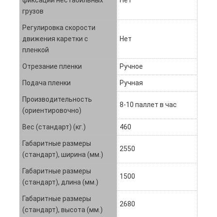
грузов
Регулировка скорости
движения каретки с
Нет
пленкой
Отрезание пленки
Ручное
Подача пленки
Ручная
Производительность
8-10 паллет в час
(ориентировочно)
Вес (стандарт) (кг.)
460
Габаритные размеры
2550
(стандарт), ширина (мм.)
Габаритные размеры
1500
(стандарт), длина (мм.)
Габаритные размеры
2680
(стандарт), высота (мм.)