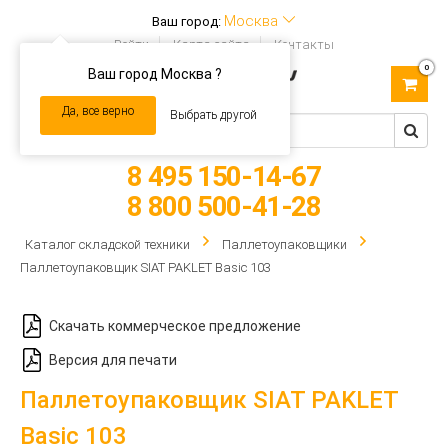
Москва
Ваш город:
Войти
Карта сайта
Контакты
0
Ваш город Москва ?
Toggle
navigation
Да, все верно
Выбрать другой
8 495 150-14-67
8 800 500-41-28
Каталог складской техники
Паллетоупаковщики
Паллетоупаковщик SIAT PAKLET Basic 103
Скачать коммерческое предложение
Версия для печати
Паллетоупаковщик SIAT PAKLET
Basic 103