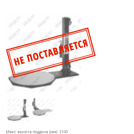
Макс. высота поддона
(мм
): 2100