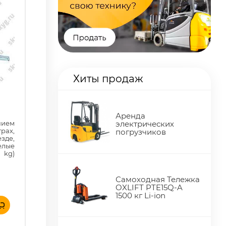
Хиты продаж
Аренда
нием
электрических
рах,
погрузчиков
зде,
елые
kg)
Самоходная Тележка
OXLIFT PTE15Q-A
1500 кг Li-ion