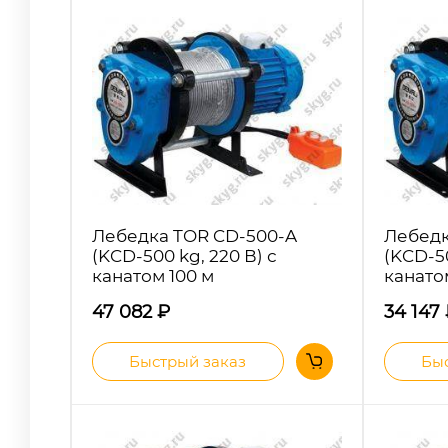
Лебедка TOR CD-500-A
Лебедк
(KCD-500 kg, 220 В) с
(KCD-50
канатом 100 м
канато
47 082
₽
34 147
Быстрый заказ
Быс