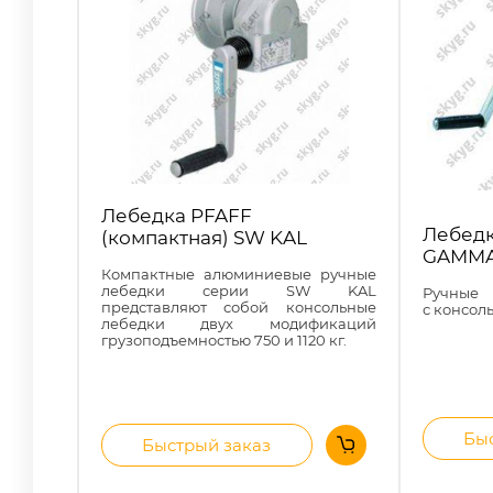
Лебедка PFAFF
Лебедк
(компактная) SW KAL
GAMM
Компактные алюминиевые ручные
лебедки серии SW KAL
Ручные
представляют собой консольные
с консол
лебедки двух модификаций
грузоподъемностью 750 и 1120 кг.
Быс
Быстрый заказ