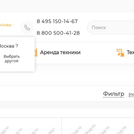
8 495 150-14-67
сква
8 800 500-41-28
осква ?
Аренда техники
Те
Выбрать
другой
Фильтр
(п