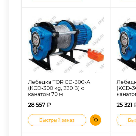
Лебедка TOR CD-300-A
Лебедк
(KCD-300 kg, 220 В) с
(KCD-30
канатом 70 м
канато
28 557
₽
25 321
Быстрый заказ
Быс