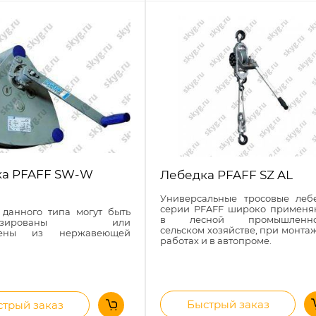
ка PFAFF SW-W
Лебедка PFAFF SZ AL
Универсальные тросовые леб
серии PFAFF широко применя
 данного типа могут быть
в лесной промышленнос
анизированы или
сельском хозяйстве, при монта
влены из нержавеющей
работах и в автопроме.
Быстрый заказ
трый заказ