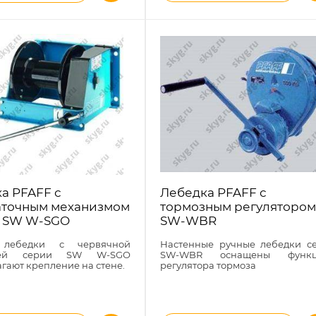
а PFAFF с
Лебедка PFAFF с
аточным механизмом
тормозным регуляторо
а SW W-SGO
SW-WBR
 лебедки с червячной
Настенные ручные лебедки с
чей серии SW W-SGO
SW-WBR оснащены функц
гают крепление на стене.
регулятора тормоза