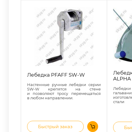
Лебед
Лебедка PFAFF SW-W
ALPHA
Настенные ручные лебедки серии
Лебедки
SW-W крепятся на стене
гальв
и позволяют тросу перемещаться
изгото
в любом направлении.
стали
Быстрый заказ
Быс