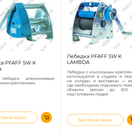
Лебедка PFAFF SW K
LAMBDA
а PFAFF SW K
A
Лебедки с консольным крепле
используются в студиях и теат
 лебедки алюминиевые
на складах и выставках — ве
ьным креплением.
где необходимо поднимать тяж
объекты
(весом
до 300 
над головами людей.
трый заказ
Быстрый заказ