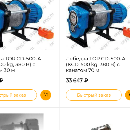
а TOR CD-500-A
Лебедка TOR CD-500-A
0 kg, 380 В) с
(KCD-500 kg, 380 В) с
м 30 м
канатом 70 м
₽
33 647
₽
трый заказ
Быстрый заказ