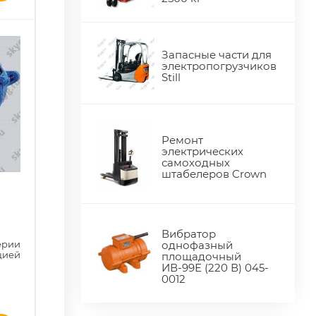
Запасные части для
электропогрузчиков
Still
Ремонт
электрических
самоходных
штабелеров Crown
м
Вибратор
однофазный
ерии
ией
площадочный
ИВ-99Е (220 В) 045-
0012