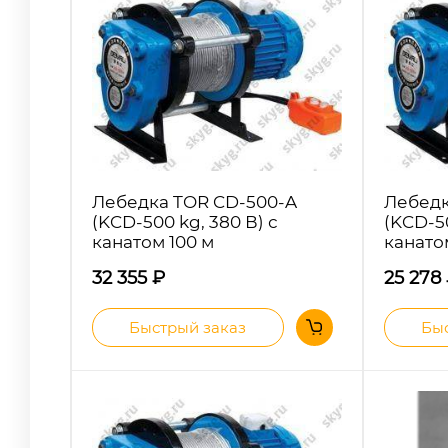
Лебедка TOR CD-500-A
Лебедк
(KCD-500 kg, 380 В) с
(KCD-50
канатом 100 м
канато
32 355
₽
25 278
Быстрый заказ
Быс