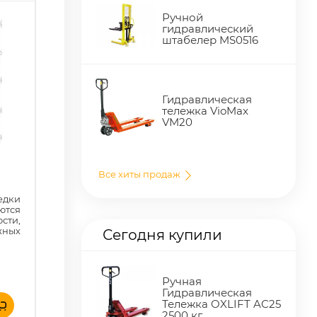
Ручной
гидравлический
штабелер MS0516
Гидравлическая
тележка VioMax
VM20
Все хиты продаж
едки
ются
ти,
жных
Сегодня купили
Ручная
Гидравлическая
Тележка OXLIFT AC25
2500 кг