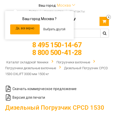
Москва
Ваш город:
Войти
Карта сайта
Контакты
0
Ваш город Москва ?
Toggle
navigation
Да, все верно
Выбрать другой
8 495 150-14-67
8 800 500-41-28
Каталог складской техники
Погрузчики вилочные
Погрузчики дизельные вилочные
Дизельный Погрузчик CPCD
1530 OXLIFT 3000 мм 1500 кг
Скачать коммерческое предложение
Версия для печати
Дизельный Погрузчик CPCD 1530