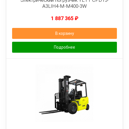
Электрический погрузчик YETT CPD15-
A3LIH4-M-M400-3W
1 887 365
₽
В корзину
Подробнее