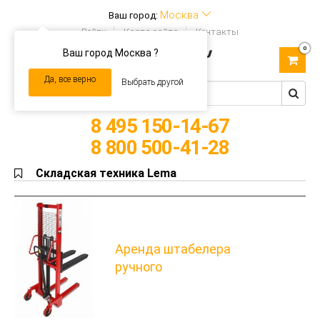
Москва
Ваш город:
Войти
Карта сайта
Контакты
0
Ваш город Москва ?
Toggle
navigation
Да, все верно
Выбрать другой
8 495 150-14-67
8 800 500-41-28
Складская техника Lema
Аренда штабелера
ручного