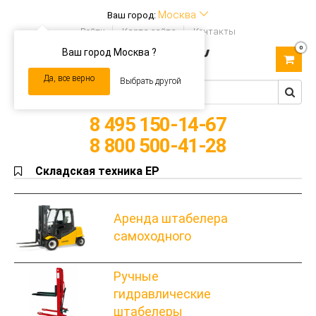
Москва
Ваш город:
Войти
Карта сайта
Контакты
0
Ваш город Москва ?
Toggle
navigation
Да, все верно
Выбрать другой
8 495 150-14-67
8 800 500-41-28
Складская техника EP
Аренда штабелера
самоходного
Ручные
гидравлические
штабелеры