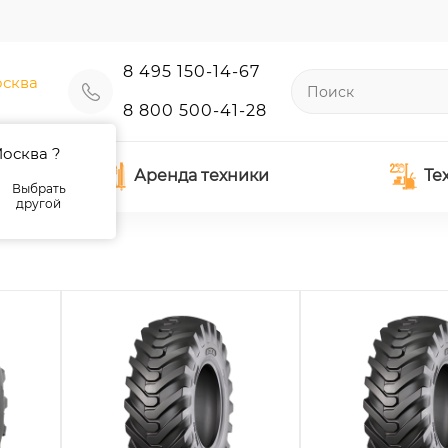
8 495 150-14-67
сква
8 800 500-41-28
осква ?
Аренда техники
Те
Выбрать
другой