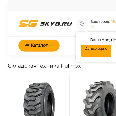
Мо
Ваш город:
Ваш город М
Каталог
О нас
Да, все верно
Складская техника Pulmox