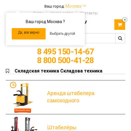
Москва
Ваш город:
Войти
Карта сайта
Контакты
0
Ваш город Москва ?
Toggle
navigation
Да, все верно
Выбрать другой
8 495 150-14-67
8 800 500-41-28
Складская техника Складова техника
Аренда штабелера
самоходного
Штабелёры