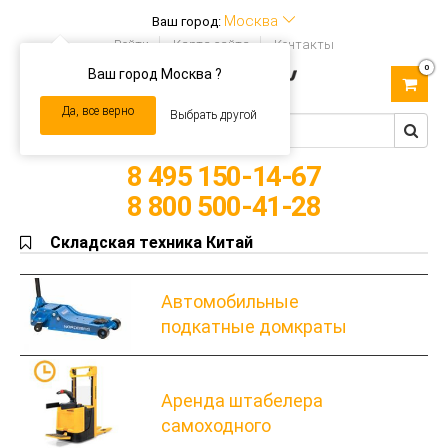
Москва
Ваш город:
Войти
Карта сайта
Контакты
0
Ваш город Москва ?
Toggle
navigation
Да, все верно
Выбрать другой
8 495 150-14-67
8 800 500-41-28
Складская техника Китай
Автомобильные
подкатные домкраты
Аренда штабелера
самоходного