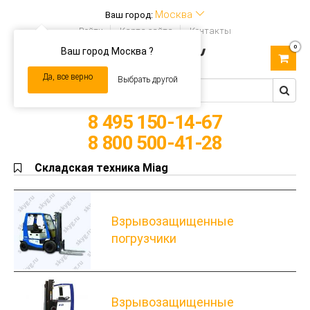
Москва
Ваш город:
Войти
Карта сайта
Контакты
0
Ваш город Москва ?
Toggle
navigation
Да, все верно
Выбрать другой
8 495 150-14-67
8 800 500-41-28
Складская техника Miag
Взрывозащищенные
погрузчики
Взрывозащищенные