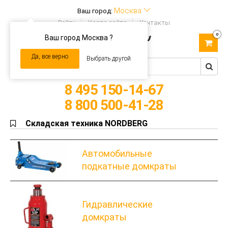
Москва
Ваш город:
Войти
Карта сайта
Контакты
0
Ваш город Москва ?
Toggle
navigation
Да, все верно
Выбрать другой
8 495 150-14-67
8 800 500-41-28
Складская техника NORDBERG
Автомобильные
подкатные домкраты
Гидравлические
домкраты