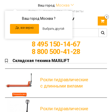
Москва
Ваш город:
Войти
Карта сайта
Контакты
0
Ваш город Москва ?
Toggle
navigation
Да, все верно
Выбрать другой
8 495 150-14-67
8 800 500-41-28
Складская техника MAXiLIFT
Рохли гидравлические
с длинными вилами
Рохли гидравлические