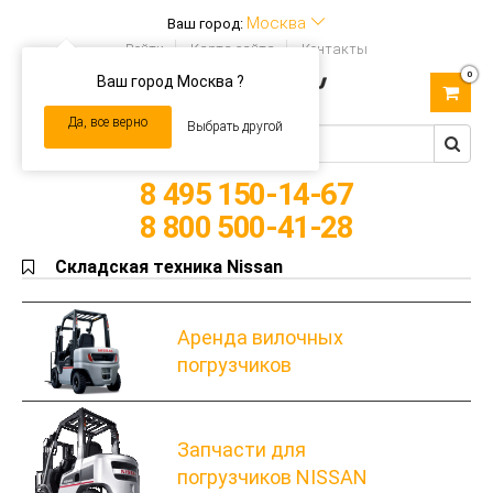
Москва
Ваш город:
Войти
Карта сайта
Контакты
0
Ваш город Москва ?
Toggle
navigation
Да, все верно
Выбрать другой
8 495 150-14-67
8 800 500-41-28
Складская техника Nissan
Аренда вилочных
погрузчиков
Запчасти для
погрузчиков NISSAN