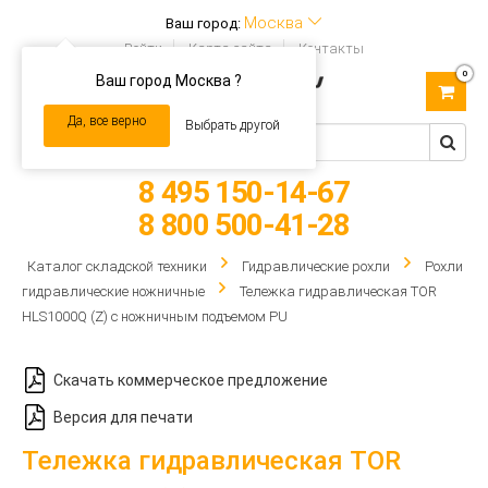
Москва
Ваш город:
Войти
Карта сайта
Контакты
0
Ваш город Москва ?
Toggle
navigation
Да, все верно
Выбрать другой
8 495 150-14-67
8 800 500-41-28
Каталог складской техники
Гидравлические рохли
Рохли
гидравлические ножничные
Тележка гидравлическая TOR
HLS1000Q (Z) с ножничным подъемом PU
Скачать коммерческое предложение
Версия для печати
Тележка гидравлическая TOR