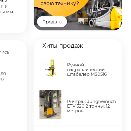
или
ми и
обы мы
Хиты продаж
лись
Ручной
гидравлический
для
штабелер MS0516
ь:
Ричтрак Jungheinrich
ETV 320 2 тонны, 12
метров