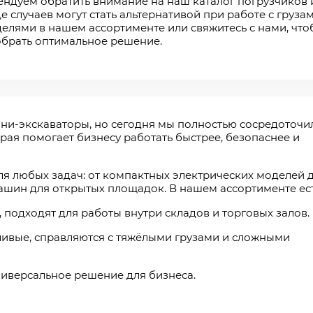
ндуем обратить внимание на наш каталог погрузчиков 
е случаев могут стать альтернативой при работе с груза
елями в нашем ассортименте или свяжитесь с нами, чт
брать оптимальное решение.
ни-экскаваторы, но сегодня мы полностью сосредоточи
орая помогает бизнесу работать быстрее, безопаснее и
я любых задач: от компактных электрических моделей 
шин для открытых площадок. В нашем ассортименте ест
 подходят для работы внутри складов и торговых залов.
вые, справляются с тяжёлыми грузами и сложными
иверсальное решение для бизнеса.