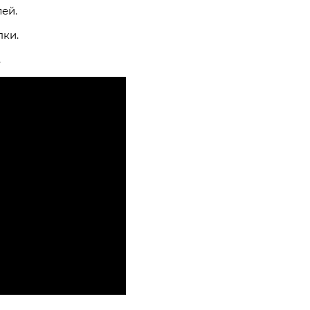
ей.
пки.
.