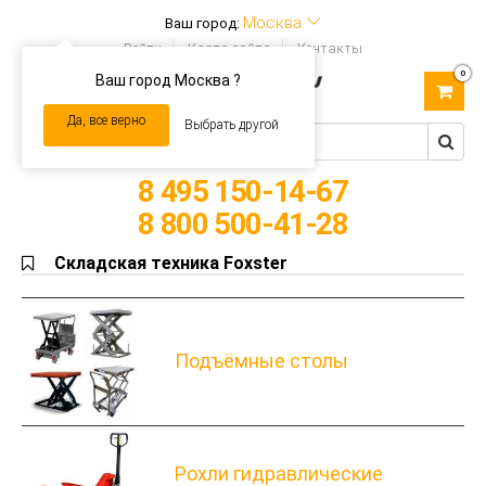
Москва
Ваш город:
Войти
Карта сайта
Контакты
0
Ваш город Москва ?
Toggle
navigation
Да, все верно
Выбрать другой
8 495 150-14-67
8 800 500-41-28
Складская техника Foxster
Подъёмные столы
Рохли гидравлические