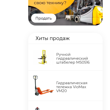
Хиты продаж
Ручной
гидравлический
штабелер MS0516
Гидравлическая
тележка VioMax
VM20