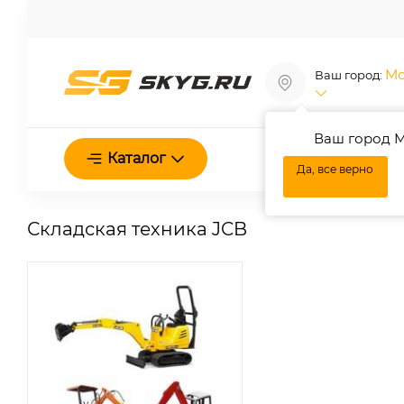
Мо
Ваш город:
Ваш город М
Каталог
О нас
Да, все верно
Складская техника JCB